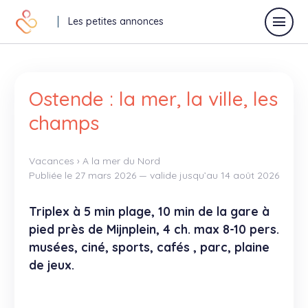
Les petites annonces
Déposer une annonce
Ostende : la mer, la ville, les
champs
Toutes les annonces
Vacances
›
A la mer du Nord
Publiée le 27 mars 2026 — valide jusqu’au 14 août 2026
Annonces vacances
Triplex à 5 min plage, 10 min de la gare à
Annonces relaisparents
pied près de Mijnplein, 4 ch. max 8-10 pers.
musées, ciné, sports, cafés , parc, plaine
J'offre
de jeux.
Je recherche
Autres