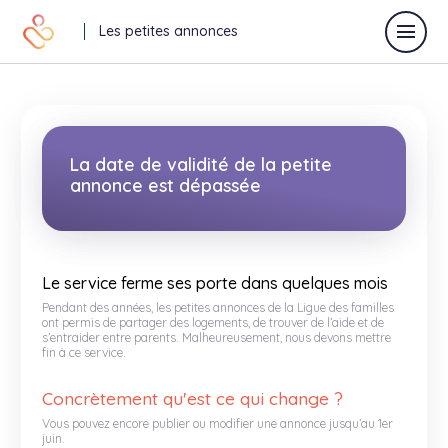
Les petites annonces
Déposer une annonce
La date de validité de la petite
annonce est dépassée
Toutes les annonces
Annonces vacances
Le service ferme ses porte dans quelques mois
Pendant des années, les petites annonces de la Ligue des familles
Annonces relaisparents
ont permis de partager des logements, de trouver de l’aide et de
s’entraider entre parents. Malheureusement, nous devons mettre
fin à ce service.
J'offre
Je recherche
Concrètement qu'est ce qui change ?
Autres
Vous pouvez encore publier ou modifier une annonce jusqu’au 1er
juin.