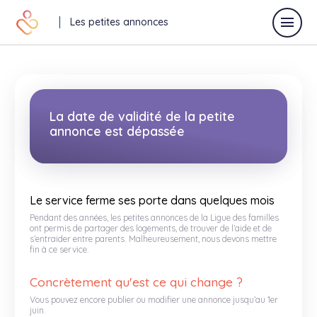
Les petites annonces
Déposer une annonce
La date de validité de la petite
annonce est dépassée
Toutes les annonces
Annonces vacances
Le service ferme ses porte dans quelques mois
Pendant des années, les petites annonces de la Ligue des familles
Annonces relaisparents
ont permis de partager des logements, de trouver de l’aide et de
s’entraider entre parents. Malheureusement, nous devons mettre
fin à ce service.
J'offre
Je recherche
Concrètement qu'est ce qui change ?
Autres
Vous pouvez encore publier ou modifier une annonce jusqu’au 1er
juin.