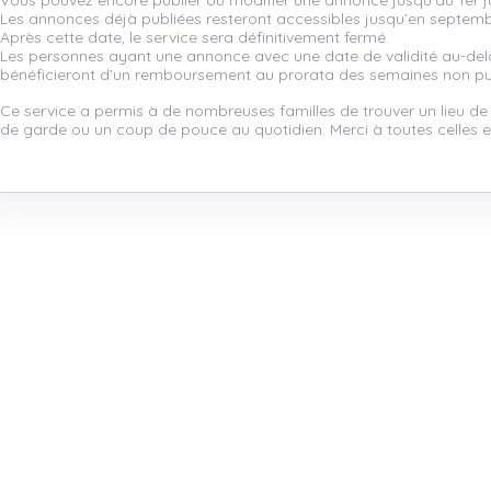
Vous pouvez encore publier ou modifier une annonce jusqu’au 1er ju
Les annonces déjà publiées resteront accessibles jusqu’en septem
Après cette date, le service sera définitivement fermé.
Les personnes ayant une annonce avec une date de validité au-de
bénéficieront d’un remboursement au prorata des semaines non pu
Ce service a permis à de nombreuses familles de trouver un lieu de
de garde ou un coup de pouce au quotidien. Merci à toutes celles et