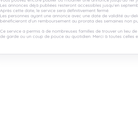
Vous pouvez encore publier ou modifier une annonce jusqu’au 1er ju
Les annonces déjà publiées resteront accessibles jusqu’en septem
Après cette date, le service sera définitivement fermé.
Les personnes ayant une annonce avec une date de validité au-de
bénéficieront d’un remboursement au prorata des semaines non pu
Ce service a permis à de nombreuses familles de trouver un lieu de
de garde ou un coup de pouce au quotidien. Merci à toutes celles et