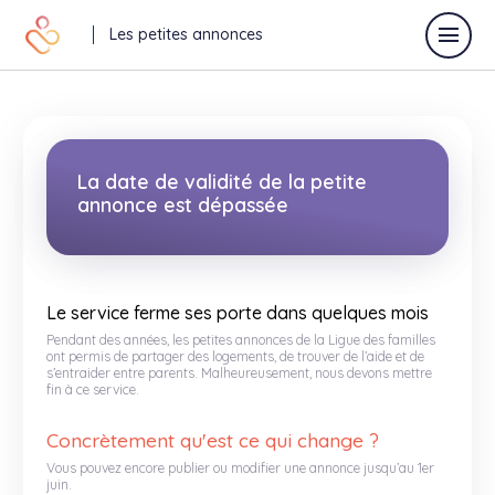
Les petites annonces
Déposer une annonce
La date de validité de la petite
annonce est dépassée
Toutes les annonces
Annonces vacances
Le service ferme ses porte dans quelques mois
Pendant des années, les petites annonces de la Ligue des familles
Annonces relaisparents
ont permis de partager des logements, de trouver de l’aide et de
s’entraider entre parents. Malheureusement, nous devons mettre
fin à ce service.
J'offre
Je recherche
Concrètement qu'est ce qui change ?
Autres
Vous pouvez encore publier ou modifier une annonce jusqu’au 1er
juin.