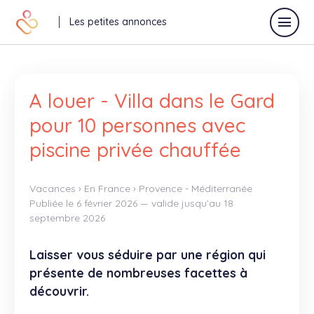
Les petites annonces
Déposer une annonce
A louer - Villa dans le Gard
pour 10 personnes avec
piscine privée chauffée
Toutes les annonces
Annonces vacances
Vacances
›
En France
›
Provence - Méditerranée
Publiée le 6 février 2026 — valide jusqu’au 18
septembre 2026
Annonces relaisparents
J'offre
Laisser vous séduire par une région qui
présente de nombreuses facettes à
Je recherche
découvrir.
Autres