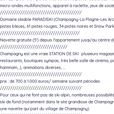
micro-ondes multifonctions, appareil à raclette, jeux de sociét
////////////////////////////////////////
Domaine skiable PARADISKI (Champagny-La Plagne-Les Arcs), s
pistes bleues, 61 pistes rouges, 34 pistes noires et Snow Park
///////////////////////////////////////
Navette gratuite (5') depuis l'appartement jusqu'au centre de
/////////////////////////////////
Champagny est une vraie STATION DE SKI : plusieurs magasins
restaurants, boutiques sympas, très belle salle de cinéma, p
hammam,..), animations diverses, …
////////////////////////////////////////
prix : de 700 à 1.000 euros/ semaine suivant périodes
////////////////////////////////////////
Pour ceux qui ne font pas de ski alpin, nombreuses possibil
ski de fond (notamment dans le site grandiose de Champagn
une navette qui part du village de Champagny).