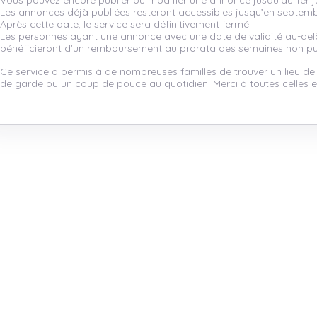
Vous pouvez encore publier ou modifier une annonce jusqu’au 1er ju
Les annonces déjà publiées resteront accessibles jusqu’en septem
Après cette date, le service sera définitivement fermé.
Les personnes ayant une annonce avec une date de validité au-de
bénéficieront d’un remboursement au prorata des semaines non pu
Ce service a permis à de nombreuses familles de trouver un lieu de
de garde ou un coup de pouce au quotidien. Merci à toutes celles et