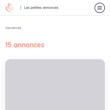
Les petites annonces
Vacances
Déposer une annonce
15 annonces
Toutes les annonces
Annonces vacances
Annonces relaisparents
J'offre
Je recherche
Autres