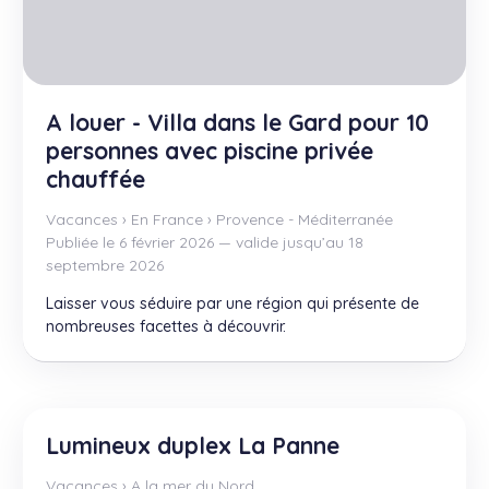
A louer - Villa dans le Gard pour 10
personnes avec piscine privée
chauffée
Vacances
›
En France
›
Provence - Méditerranée
Publiée le 6 février 2026 — valide jusqu’au 18
septembre 2026
Laisser vous séduire par une région qui présente de
nombreuses facettes à découvrir.
Lumineux duplex La Panne
Vacances
›
A la mer du Nord