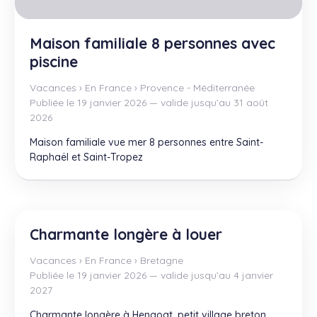
Maison familiale 8 personnes avec
piscine
Vacances
›
En France
›
Provence - Méditerranée
Publiée le 19 janvier 2026 — valide jusqu’au 31 août
2026
Maison familiale vue mer 8 personnes entre Saint-
Raphaël et Saint-Tropez
Charmante longère à louer
Vacances
›
En France
›
Bretagne
Publiée le 19 janvier 2026 — valide jusqu’au 4 janvier
2027
Charmante longère à Hengoat, petit village breton