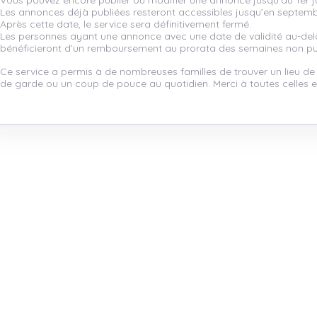
Vous pouvez encore publier ou modifier une annonce jusqu’au 1er ju
Les annonces déjà publiées resteront accessibles jusqu’en septem
Après cette date, le service sera définitivement fermé.
Les personnes ayant une annonce avec une date de validité au-de
bénéficieront d’un remboursement au prorata des semaines non pu
Ce service a permis à de nombreuses familles de trouver un lieu de
de garde ou un coup de pouce au quotidien. Merci à toutes celles et