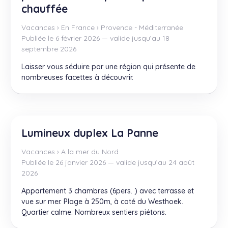
chauffée
Vacances
›
En France
›
Provence - Méditerranée
Publiée le 6 février 2026 — valide jusqu’au 18
septembre 2026
Laisser vous séduire par une région qui présente de
nombreuses facettes à découvrir.
Lumineux duplex La Panne
Vacances
›
A la mer du Nord
Publiée le 26 janvier 2026 — valide jusqu’au 24 août
2026
Appartement 3 chambres (6pers. ) avec terrasse et
vue sur mer. Plage à 250m, à coté du Westhoek.
Quartier calme. Nombreux sentiers piétons.