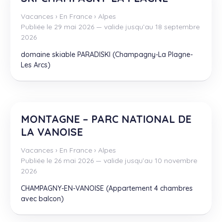
Vacances
›
En France
›
Alpes
Publiée le 29 mai 2026 — valide jusqu’au 18 septembre
2026
domaine skiable PARADISKI (Champagny-La Plagne-
Les Arcs)
MONTAGNE – PARC NATIONAL DE
LA VANOISE
Vacances
›
En France
›
Alpes
Publiée le 26 mai 2026 — valide jusqu’au 10 novembre
2026
CHAMPAGNY-EN-VANOISE (Appartement 4 chambres
avec balcon)