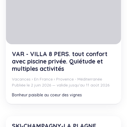
VAR - VILLA 8 PERS. tout confort
avec piscine privée. Quiétude et
multiples activités
Vacances
›
En France
›
Provence - Méditerranée
Publiée le 2 juin 2026 — valide jusqu’au 11 août 2026
Bonheur paisible au coeur des vignes
SKI-CHAMPAGNY-LA PLAGNE