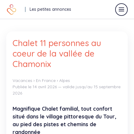
Les petites annonces
Déposer une annonce
Chalet 11 personnes au
coeur de la vallée de
Chamonix
Toutes les annonces
Annonces vacances
Vacances
›
En France
›
Alpes
Publiée le 14 avril 2026 — valide jusqu’au 15 septembre
2026
Annonces relaisparents
J'offre
Magnifique Chalet familial, tout confort
situé dans le village pittoresque du Tour,
Je recherche
au pied des pistes et chemins de
Autres
randonnée