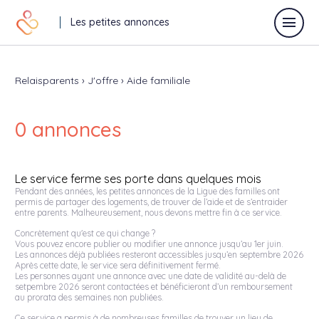
Les petites annonces
Relaisparents
›
J'offre
›
Aide familiale
Déposer une annonce
0 annonces
Toutes les annonces
Le service ferme ses porte dans quelques mois
Annonces vacances
Pendant des années, les petites annonces de la Ligue des familles ont
permis de partager des logements, de trouver de l’aide et de s’entraider
entre parents. Malheureusement, nous devons mettre fin à ce service.
Annonces relaisparents
Concrètement qu'est ce qui change ?
Vous pouvez encore publier ou modifier une annonce jusqu’au 1er juin.
J'offre
Les annonces déjà publiées resteront accessibles jusqu’en septembre 2026
Après cette date, le service sera définitivement fermé.
Les personnes ayant une annonce avec une date de validité au-delà de
Je recherche
setpembre 2026 seront contactées et bénéficieront d’un remboursement
au prorata des semaines non publiées.
Autres
Ce service a permis à de nombreuses familles de trouver un lieu de