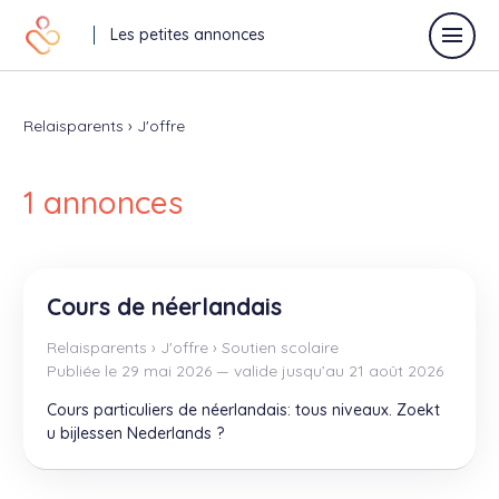
Les petites annonces
Relaisparents
›
J'offre
Déposer une annonce
1 annonces
Toutes les annonces
Annonces vacances
Cours de néerlandais
Relaisparents
›
J'offre
›
Soutien scolaire
Annonces relaisparents
Publiée le 29 mai 2026 — valide jusqu’au 21 août 2026
J'offre
Cours particuliers de néerlandais: tous niveaux. Zoekt
Je recherche
u bijlessen Nederlands ?
Autres