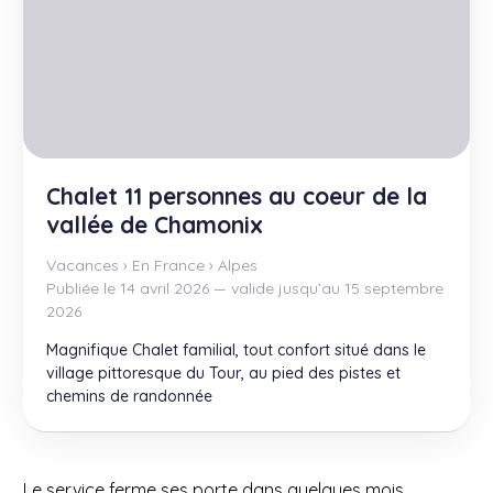
Chalet 11 personnes au coeur de la
vallée de Chamonix
Vacances
›
En France
›
Alpes
Publiée le 14 avril 2026 — valide jusqu’au 15 septembre
2026
Magnifique Chalet familial, tout confort situé dans le
village pittoresque du Tour, au pied des pistes et
chemins de randonnée
Le service ferme ses porte dans quelques mois