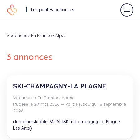
Les petites annonces
Vacances
›
En France
›
Alpes
Déposer une annonce
3 annonces
Toutes les annonces
Annonces vacances
SKI-CHAMPAGNY-LA PLAGNE
Vacances
›
En France
›
Alpes
Annonces relaisparents
Publiée le 29 mai 2026 — valide jusqu’au 18 septembre
2026
J'offre
Je recherche
domaine skiable PARADISKI (Champagny-La Plagne-
Les Arcs)
Autres