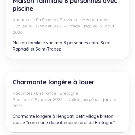
Maison familiale 8 personnes avec
piscine
Vacances
›
En France
›
Provence - Méditerranée
Publiée le 19 janvier 2026 — valide jusqu’au 31 août
2026
Maison familiale vue mer 8 personnes entre Saint-
Raphaël et Saint-Tropez
Charmante longère à louer
Vacances
›
En France
›
Bretagne
Publiée le 19 janvier 2026 — valide jusqu’au 4 janvier
2027
Charmante longère à Hengoat, petit village breton
classé "commune du patrimoine rural de Bretagne"