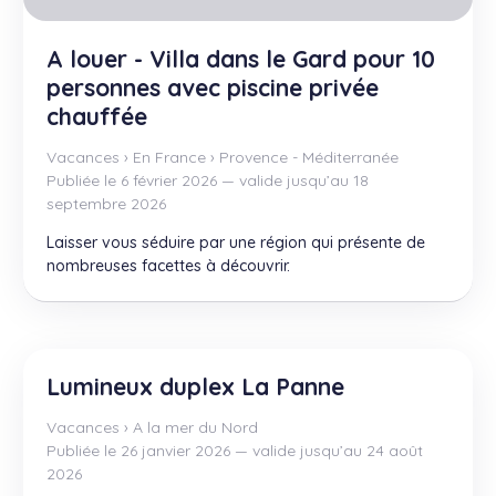
A louer - Villa dans le Gard pour 10
personnes avec piscine privée
chauffée
Vacances
›
En France
›
Provence - Méditerranée
Publiée le 6 février 2026 — valide jusqu’au 18
septembre 2026
Laisser vous séduire par une région qui présente de
nombreuses facettes à découvrir.
Lumineux duplex La Panne
Vacances
›
A la mer du Nord
Publiée le 26 janvier 2026 — valide jusqu’au 24 août
2026